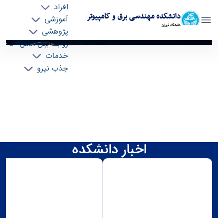
افراد
دانشکده مهندسی برق و کامپیوتر
آموزشی
دانشگاه تهران
پژوهشی
روابط بین الملل
صفحه اصلی - ece- دانشکده مهندسی برق و
خدمات
کامپیوتر
جذب نیرو
Next
Previous
Focus third slide
Focus second slide
Focus first slide
اخبار دانشکده