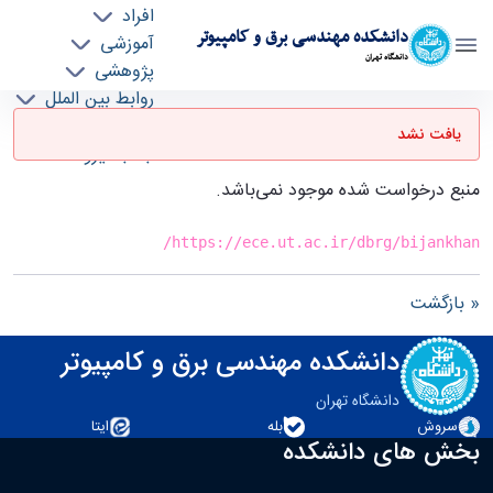
افراد
دانشکده مهندسی برق و کامپیوتر
آموزشی
دانشگاه تهران
پژوهشی
روابط بین الملل
صفحه اصلی - ece- دانشکده مهندسی برق و
خدمات
کامپیوتر
یافت نشد
جذب نیرو
منبع درخواست شده موجود نمی‌باشد.
https://ece.ut.ac.ir/dbrg/bijankhan/
« بازگشت
دانشکده مهندسی برق و کامپیوتر
دانشگاه تهران
سروش
بله
ایتا
بخش های دانشکده