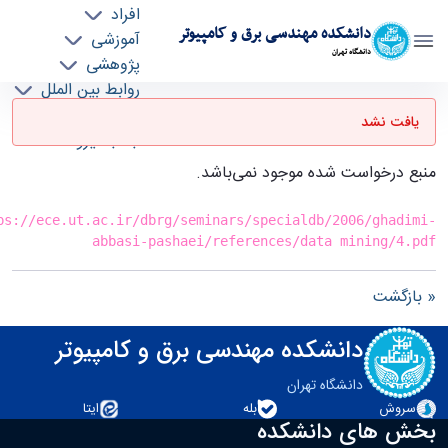
افراد
دانشکده مهندسی برق و کامپیوتر
آموزشی
دانشگاه تهران
پژوهشی
روابط بین الملل
صفحه اصلی - ece- دانشکده مهندسی برق و
خدمات
کامپیوتر
یافت نشد
جذب نیرو
منبع درخواست شده موجود نمی‌باشد.
ps://ece.ut.ac.ir/dbrg/seminars/specialdb/2006/ghadimi-
abbasi-pashaei/references/data mining/4.pdf
« بازگشت
دانشکده مهندسی برق و کامپیوتر
دانشگاه تهران
سروش
بله
ایتا
بخش های دانشکده