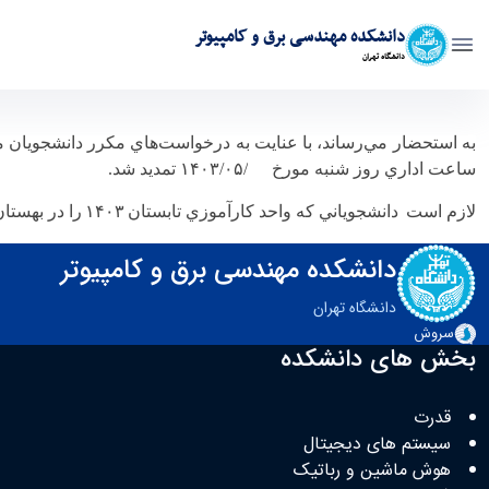
دانشکده مهندسی برق و کامپیوتر
دانشگاه تهران
اطلاعيه شماره 3 دوره كارآموزي تابستان 1403: آخرين مهلت اقدام دانشجويان در كاروژه - ece- دانشکده مهندسی برق و کامپیوتر
به استحضار مي‌رساند، با عنايت به درخواست‌هاي مكرر دانشجويان مب
ساعت اداري روز شنبه مورخ
۲۰/‏۰۵/‏۱۴۰۳
تمديد شد.
لازم است
دانشجوياني كه واحد كارآموزي تابستان
۱۴۰۳
را در بهستان
دانشکده مهندسی برق و کامپیوتر
دانشگاه تهران
سروش
بخش های دانشکده
قدرت
سیستم های دیجیتال
هوش ماشین و رباتیک