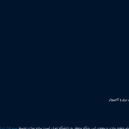
رق و کامپیوتر
ام حقوق مادی و معنوی این وبگاه متعلق به دانشگاه تهران است.پیاده سازی توسط
سپهرافزار ایرا