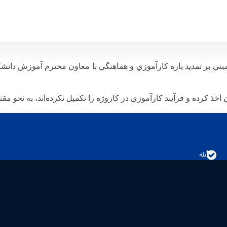
ني بر تمديد بازه كارآموزي و هماهنگي با معاون محترم آموزش دانشكد
 اخذ كرده و فرآيند كارآموزي در كاروژه را تكميل نكرده‌اند، به نحو مق
بله