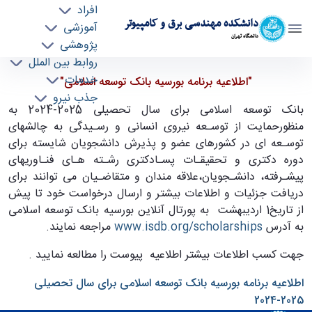
افراد
دانشکده مهندسی برق و کامپیوتر
آموزشی
دانشگاه تهران
پژوهشی
روابط بین الملل
اطلاعیه برنامه بورسیه بانک توسعه اسلامی - ece-
خدمات
"اطلاعیه برنامه بورسیه بانک توسعه اسلامی"
جذب نیرو
دانشکده مهندسی برق و کامپیوتر
بانک توسعه اسلامی برای سال تحصیلی 2025-2024 به
منظورحمایت از توسـعه نیروی انسانی و رسـیدگی به چالشهای
توسـعه ای در کشورهای عضو و پذیرش دانشجویان شایسته برای
دوره دکتری و تحقیقـات پسـادکتری رشـته هـای فنـاوریهای
پیشـرفته، دانشـجویان،علاقه مندان و متقاضـیان می توانند برای
دریافت جزئیات و اطلاعات بیشتر و ارسال درخواست خود تا پیش
از تاریخ1 اردیبهشت به پورتال آنلاین بورسیه بانک توسعه اسلامی
به آدرس
www.isdb.org/scholarships
مراجعه نمایند
.
جهت کسب اطلاعات بیشتر اطلاعیه پیوست را مطالعه نمایید .
اطلاعیه برنامه بورسیه بانک توسعه اسلامی برای سال
تحصیلی
2025-2024