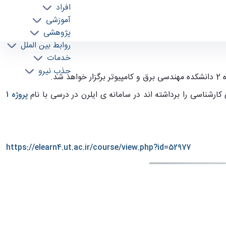
افراد
آموزشی
پژوهشی
روابط بین الملل
خدمات
جذب نیرو
ارشناسی را برداشته اند در سامانه ی ایلرن در درسی با نام
پروژه 1
https://elearn4.ut.ac.ir/course/view.php?id=52977