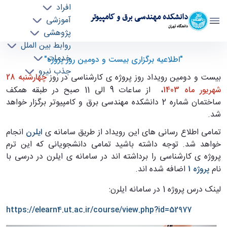
افراد
دانشکده مهندسی برق و کامپیوتر
آموزشی
دانشگاه تهران
پژوهشی
روابط بین الملل
اطلاعیه برگزاری بیست و دومین دوره رویداد روز
خدمات
"اطلاعیه برگزاری بیست و دومین روز پروژه"
جذب نیرو
پروژه - ece- دانشکده مهندسی برق و کامپیوتر
بیست و دومین رویداد روز پروژه ی کارشناسی در روز
چهارشنبه 28
شهریور ماه 1403
، از ساعات 9 الی 11 صبح در طبقه همکف
ساختمان شماره 2 دانشکده مهندسی برق و کامپیوتر برگزار خواهد
شد.
تمامی اطلاع رسانی های این رویداد از طریق سامانه ی
ایلرن
انجام
خواهد شد. توجه داشته باشید تمامی دانشجویانی که این ترم
پروژه ی کارشناسی را برداشته اند در سامانه ی ایلرن در درسی با
نام
پروژه 1
اضافه شده اند.
لینک درس پروژه 1 در سامانه ایلرن:
https://elearn4.ut.ac.ir/course/view.php?id=52977