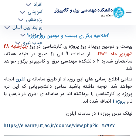
افراد
دانشکده مهندسی برق و کامپیوتر
آموزشی
دانشگاه تهران
پژوهشی
روابط بین الملل
اطلاعیه برگزاری بیست و دومین دوره رویداد روز
خدمات
"اطلاعیه برگزاری بیست و دومین روز پروژه"
جذب نیرو
پروژه - ece- دانشکده مهندسی برق و کامپیوتر
بیست و دومین رویداد روز پروژه ی کارشناسی در روز
چهارشنبه 28
شهریور ماه 1403
، از ساعات 9 الی 11 صبح در طبقه همکف
ساختمان شماره 2 دانشکده مهندسی برق و کامپیوتر برگزار خواهد
شد.
تمامی اطلاع رسانی های این رویداد از طریق سامانه ی
ایلرن
انجام
خواهد شد. توجه داشته باشید تمامی دانشجویانی که این ترم
پروژه ی کارشناسی را برداشته اند در سامانه ی ایلرن در درسی با
نام
پروژه 1
اضافه شده اند.
لینک درس پروژه 1 در سامانه ایلرن:
https://elearn4.ut.ac.ir/course/view.php?id=52977