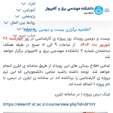
افراد
دانشکده مهندسی برق و کامپیوتر
آموزشی
دانشگاه تهران
پژوهشی
روابط بین الملل
اطلاعیه برگزاری بیست و دومین دوره رویداد روز
خدمات
"اطلاعیه برگزاری بیست و دومین روز پروژه"
جذب نیرو
پروژه - ece- دانشکده مهندسی برق و کامپیوتر
بیست و دومین رویداد روز پروژه ی کارشناسی در روز
چهارشنبه 28
شهریور ماه 1403
، از ساعات 9 الی 11 صبح در طبقه همکف
ساختمان شماره 2 دانشکده مهندسی برق و کامپیوتر برگزار خواهد
شد.
تمامی اطلاع رسانی های این رویداد از طریق سامانه ی
ایلرن
انجام
خواهد شد. توجه داشته باشید تمامی دانشجویانی که این ترم
پروژه ی کارشناسی را برداشته اند در سامانه ی ایلرن در درسی با
نام
پروژه 1
اضافه شده اند.
لینک درس پروژه 1 در سامانه ایلرن:
https://elearn4.ut.ac.ir/course/view.php?id=52977