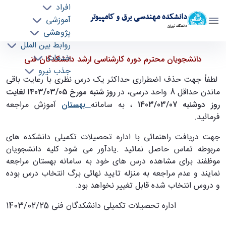
افراد
دانشکده مهندسی برق و کامپیوتر
آموزشی
دانشگاه تهران
پژوهشی
روابط بین الملل
اطلاعیه حذف اضطراری نیمسال دوم سال تحصیلی
خدمات
دانشجویان محترم دوره کارشناسی ارشد دانشکدگان فنی
جذب نیرو
۱۴۰۳ - ۱۴۰۲ مقطع تحصیلی کارشناسی ارشد - ece-
لطفاً جهت حذف اضطراری حداکثر یک درس نظری با رعایت باقی
دانشکده مهندسی برق و کامپیوتر
ماندن حداقل 8 واحد درسی، در
روز شنبه مورخ 1403/03/05 لغایت
روز دوشنبه 1403/03/07
، به سامانه
بهستان
آموزش مراجعه
فرمائید.
جهت دریافت راهنمائی با اداره تحصیلات تکمیلی دانشکده های
مربوطه تماس حاصل نمائید
.
یادآور می شود کلیه دانشجویان
موظفند برای مشاهده درس های خود به سامانه بهستان مراجعه
نمایند و عدم مراجعه به منزله تایید نهائی برگ انتخاب درس بوده
و دروس انتخاب شده قابل تغییر نخواهد بود.
اداره تحصیلات تکمیلی دانشکدگان فنی
1403/02/25