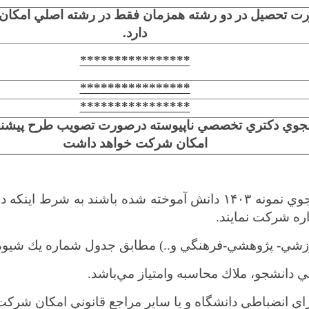
ت تحصيل در دو رشته همزمان فقط در رشته اصلي امكا
دارد.
****************
****************
****************
جوي دكتري تخصصي ناپيوسته درصورت تصويب طرح پيشنه
امكان شركت خواهد داشت
جوي نمونه
۱۴۰۳
دانش آموخته شده باشند به شرط اينكه در 
ره شركت نمايند.
وزشي- پژوهشي-فرهنگي و..) مطابق جدول شماره يك شيوه 
 دانشجو، ملاك محاسبه وامتياز مي‌باشد.
 انضباطي دانشگاه و يا ساير مراجع قانوني امكان شركت