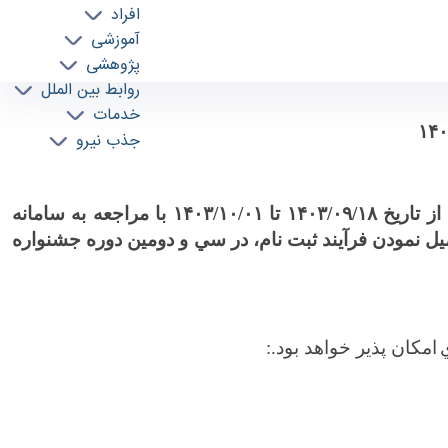
افراد
آموزشی
پژوهشی
روابط بین الملل
خدمات
۱۴۰
جذب نیرو
از تاريخ
۱۸/‏۰۹/‏۱۴۰۳
تا
۰۱/‏۱۰/‏۱۴۰۳
با مراجعه به سامانه
ميل نمودن فرآيند ثبت نام، در سي و دومين دوره جشنواره
امكان پذير خواهد بود.: