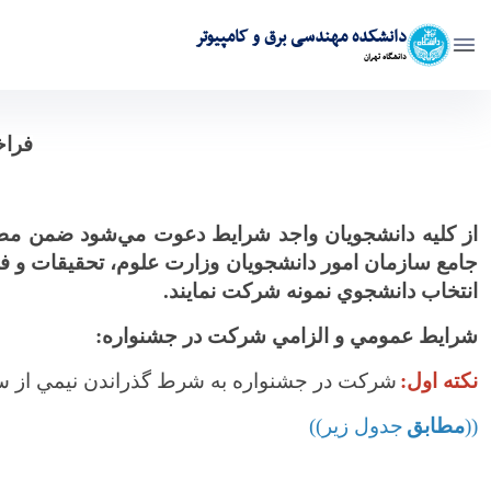
دانشکده مهندسی برق و کامپیوتر
دانشگاه تهران
اطلاعیه فراخوان سي و دومين جشنواره انتخاب دانشجوي نمونه سال ۱۴۰۳ - ece- دانش
فراخ
از
كليه دانشجويان واجد شرايط دعوت مي‌شود ضمن مطالعه
جامع سازمان امور دانشجويان وزارت علوم، تحقيقات و فناو
انتخاب دانشجوي نمونه شركت نمايند.
شرايط عمومي و الزامي شركت در جشنواره:
نكته اول:
شركت در جشنواره به شرط گذراندن نيمي از 
((
مطابق
جدول زير))