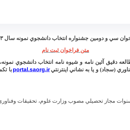
کده مهندسی برق و کامپیوتر
وان سي و دومين جشنواره انتخاب دانشجوي نمونه سال
۳
متن فراخوان ثبت نام
 دقيق آئين نامه و شيوه نامه انتخاب دانشجوي نمونه، 
ري (سجاد) و يا به نشاني اينترنتي
portal.saorg.ir
با تك
سنوات مجاز تحصيلي مصوب وزارت
علوم، تحقيقات وفناوري