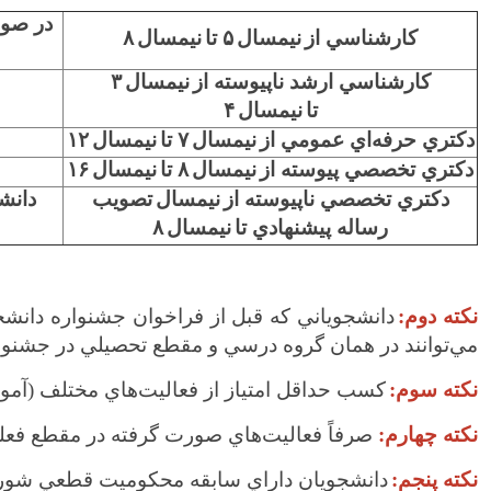
در صور
كارشناسي از
نيمسال
۵
تا
نيمسال
۸
كارشناسي ارشد ناپيوسته از
نيمسال
۳
تا
نيمسال
۴
دكتري حرفه‌اي عمومي از
نيمسال
۷
تا
نيمسال
۱۲
دكتري تخصصي پيوسته از
نيمسال
۸
تا
نيمسال
۱۶
دكتري تخصصي ناپيوسته از
نيمسال
تصويب
دانش
رساله پيشنهادي تا
نيمسال
۸
نكته دوم:
دانشجوياني كه قبل از فراخوان جشنواره دانش
مي‌توانند در همان گروه درسي و مقطع تحصيلي در جشنوا
نكته سوم:
كسب حداقل امتياز از فعاليت‌هاي مختلف (آم
نكته چهارم:
صرفاً فعاليت‌هاي صورت گرفته در مقطع فعلي
نكته پنجم:
دانشجويان داراي سابقه محكوميت قطعي شوراي