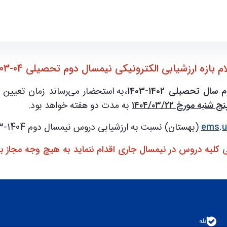
ر
ام بازه ارزشيابی الكترونيكی نيمسال دوم تحصيلی 04-1403"
تحصیلی 1402-1403
،به استحضار می‌رساند زمان تعيين 
به مدت دو هفته خواهد بود.
ems.ut
(بهستان) نسبت به ارزشیابی دروس نیمسال دوم 1404-1403 خود اقدام نمایند.
كی كليه دروس در نيمسال جاری اقدام ننمايد به هيچ وجه مجاز 
بله