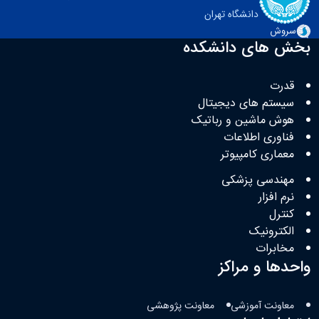
دانشگاه تهران
سروش
بخش های دانشکده
قدرت
سیستم های دیجیتال
هوش ماشین و رباتیک
فناوری اطلاعات
معماری کامپیوتر
مهندسی پزشکی
نرم افزار
کنترل
الکترونیک
مخابرات
واحدها و مراکز
معاونت آموزشی
معاونت پژوهشی