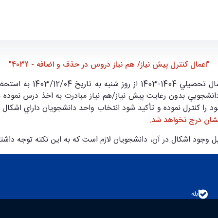
 کامپیوتر
"اعمال كنترل پيش نياز/ هم نياز دروس در حذف و اضافه - 4032"
 به استحضار مي رساند:
نشجويي بدون رعايت پيش نياز/هم نياز مبادرت به اخذ درس نموده ب
د را كنترل نموده و تأكيد شود انتخاب واحد دانشجويان داراي اشكال در
ايشان درج نخواهد شد.
يل وجود اشكال در آن، دانشجويان لازم است که به این نکته توجه داشت
بله