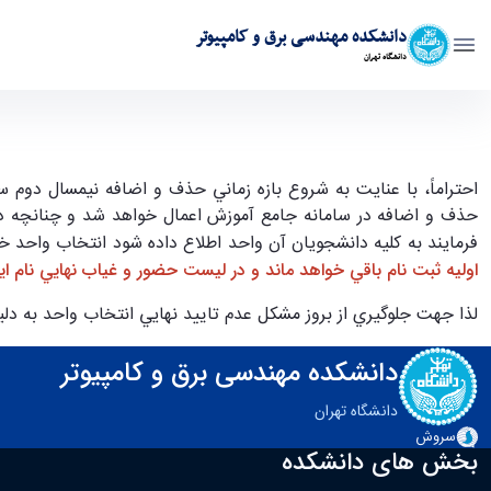
دانشکده مهندسی برق و کامپیوتر
دانشگاه تهران
اعمال كنترل پيش نياز/ هم نياز دروس در حذف و اضافه - 4032 - ece- دانشکده مهندسی برق و
احتراماً، با عنايت به شروع بازه زماني حذف و اضافه نيمسال دوم سال تحصيلي 1404-1403 از روز شنبه به تاريخ 1403/12/04
حذف و اضافه در سامانه جامع آموزش اعمال خواهد شد و چنانچه دا
فرمايند به كليه دانشجويان آن واحد اطلاع داده شود انتخاب واحد خو
اوليه ثبت نام باقي خواهد ماند و در ليست حضور و غياب نهايي نام 
لذا جهت جلوگيري از بروز مشكل عدم تاييد نهايي انتخاب واحد به دل
دانشکده مهندسی برق و کامپیوتر
دانشگاه تهران
سروش
بخش های دانشکده