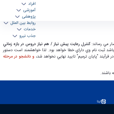
افراد
آموزشی
پژوهشی
روابط بین الملل
خدمات
جذب نیرو
كنترل رعايت پيش نياز / هم نياز دروس در بازه زماني
اشد ثبت نام وي داراي خطا خواهد بود. لذا خواهشمند است دستور
 فرآيند "پايان ترميم" تاييد نهايي نخواهد شد،
و دانشجو در مرحله
ه باشند.
ایتا