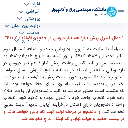
افراد
دانشکده مهندسی برق و کامپیوتر
آموزشی
دانشگاه تهران
پژوهشی
روابط بین الملل
اعمال كنترل پيش نياز/ هم نياز دروس در حذف و
خدمات
"اعمال كنترل پيش نياز/ هم نياز دروس در حذف و اضافه - 4032"
جذب نیرو
اضافه - 4032 - ece- دانشکده مهندسی برق و
کامپیوتر
احتراماً، با عنايت به شروع بازه زماني حذف و اضافه نيمسال دوم
سال تحصيلي 1404-1403 از روز شنبه به تاريخ 1403/12/04 به
استحضار مي رساند:
كنترل رعايت پيش نياز / هم نياز دروس در
بازه زماني
حذف و اضافه در سامانه جامع آموزش اعمال خواهد
شد و چنانچه دانشجويي بدون رعايت پيش نياز/هم نياز مبادرت به
اخذ درس نموده باشد ثبت نام وي داراي خطا خواهد بود. لذا
خواهشمند است دستور فرمايند به كليه دانشجويان آن واحد اطلاع
داده شود انتخاب واحد خود را كنترل نموده و تأكيد شود انتخاب
واحد دانشجويان داراي اشكال در فرآيند "پايان ترميم" تاييد نهايي
نخواهد شد،
و دانشجو در مرحله اوليه ثبت نام باقي خواهد ماند و
در ليست حضور و غياب نهايي نام ايشان درج نخواهد شد.