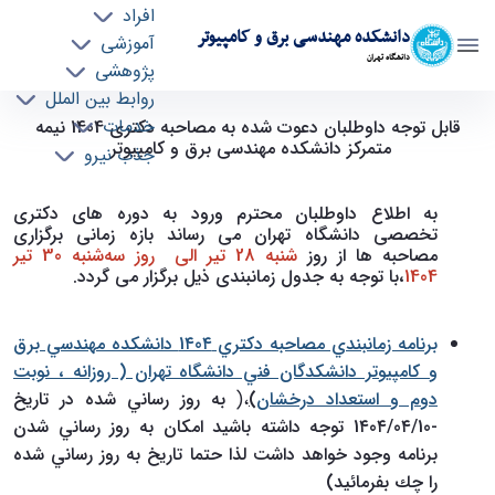
افراد
دانشکده مهندسی برق و کامپیوتر
آموزشی
دانشگاه تهران
پژوهشی
روابط بین الملل
برنامه زمانبندي مصاحبه دكتري 1٤0٤ دانشكده
خدمات
قابل توجه داوطلبان دعوت شده به مصاحبه دکتری 1404 نیمه
متمرکز دانشکده مهندسی برق و کامپیوتر
جذب نیرو
مهندسي برق و كامپيوتر دانشكدگان فني دانشگاه
تهران، به روز رساني شده در تاريخ 1٤0٤/0٤/10 -
ece- دانشکده مهندسی برق و کامپیوتر
به اطلاع داوطلبان محترم ورود به دوره های دکتری
تخصصی دانشگاه تهران می رساند بازه زمانی برگزاری
مصاحبه ها از روز
شنبه 28 تیر الی روز سه‌شنبه 30 تیر
1404
،با توجه به جدول زمانبندی ذیل برگزار می گردد.
برنامه زمانبندي مصاحبه دكتري 1٤0٤ دانشكده مهندسي برق
و كامپيوتر دانشكدگان فني دانشگاه تهران ( روزانه ، نوبت
دوم و استعداد درخشان
)
،(
به روز رساني شده در تاريخ
-1٤0٤/0٤/10 توجه داشته باشيد امكان به روز رساني شدن
برنامه وجود خواهد داشت لذا حتما تاريخ به روز رساني شده
را چك بفرمائيد)