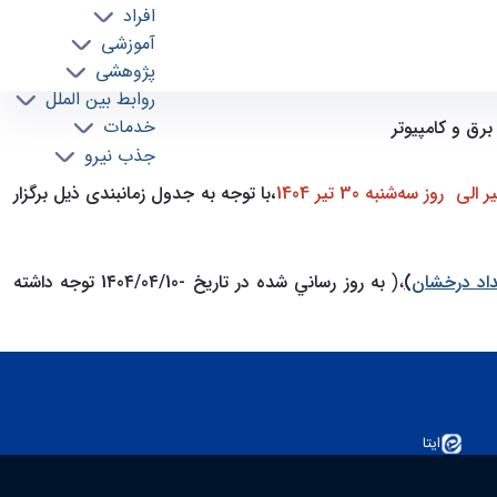
افراد
آموزشی
پژوهشی
روابط بین الملل
برنامه زمانبندي مصاحبه دكتري 1٤0٤ دانشكده مهندسي برق و كامپيوتر دانشكدگان فني دانشگاه تهران، به روز رساني شده در تاريخ 1٤0٤/0٤/10 - ece-
خدمات
جذب نیرو
،با توجه به جدول زمانبندی ذیل برگزار
)
،(
به روز رساني شده در تاريخ -1٤0٤/0٤/10 توجه داشته
ایتا