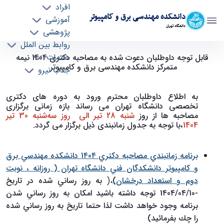
افراد
دانشکده مهندسی برق و کامپیوتر
آموزشی
دانشگاه تهران
پژوهشی
روابط بین الملل
برنامه زمانبندي مصاحبه دكتري 1٤0٤ دانشكده
خدمات
قابل توجه داوطلبان دعوت شده به مصاحبه دکتری 1404 نیمه
متمرکز دانشکده مهندسی برق و کامپیوتر
جذب نیرو
مهندسي برق و كامپيوتر دانشكدگان فني دانشگاه
تهران، به روز رساني شده در تاريخ 1٤0٤/0٤/10 -
ece- دانشکده مهندسی برق و کامپیوتر
به اطلاع داوطلبان محترم ورود به دوره های دکتری
تخصصی دانشگاه تهران می رساند بازه زمانی برگزاری
مصاحبه ها از روز
شنبه 28 تیر الی روز سه‌شنبه 30 تیر
1404
،با توجه به جدول زمانبندی ذیل برگزار می گردد.
برنامه زمانبندي مصاحبه دكتري 1٤0٤ دانشكده مهندسي برق
و كامپيوتر دانشكدگان فني دانشگاه تهران ( روزانه ، نوبت
دوم و استعداد درخشان
)
،(
به روز رساني شده در تاريخ
-1٤0٤/0٤/10 توجه داشته باشيد امكان به روز رساني شدن
برنامه وجود خواهد داشت لذا حتما تاريخ به روز رساني شده
را چك بفرمائيد)