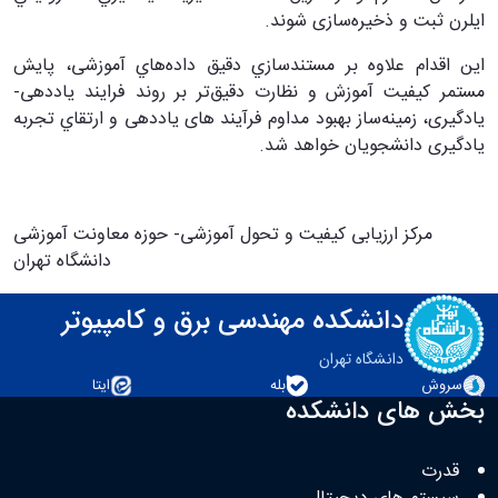
ايلرن ثبت و ذخيره‌سازی شوند.
اين اقدام علاوه بر مستندسازي دقيق داده‌هاي آموزشی، پايش
مستمر كيفيت آموزش و نظارت دقيق‌تر بر روند فرايند ياددهی-
يادگيری، زمينه‌ساز بهبود مداوم فرآيند های ياددهی و ارتقاي تجربه
يادگيری دانشجويان خواهد شد.
مركز ارزيابی كيفيت و تحول آموزشی- حوزه معاونت آموزشی
دانشگاه تهران
دانشکده مهندسی برق و کامپیوتر
دانشگاه تهران
سروش
بله
ایتا
بخش های دانشکده
قدرت