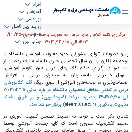
افراد
دانشکده مهندسی برق و کامپیوتر
آموزشی
دانشگاه تهران
پژوهشی
روابط بین الملل
برگزاري كليه كلاس های درس به صورت برخط از
خدمات
برگزاری كليه كلاس های درس به صورت برخط از تاريخ 25/ 12/
جذب نیرو
تاريخ 25/ 12/ 1403 الي 28/ 12/ 1403 - ece-
1403 الي 28/ 12/ 1403
دانشکده مهندسی برق و کامپیوتر
پيرو مصوبات شواری مشورتی حوزه معاونت آموزشی دانشگاه با
توجه به تقارن پايان سال تحصيلی جاري با ماه مبارك رمضان از
يك سو و برگزاري منظم كلاس‌هاي درس طبق تقويم آموزشی،
تسهيل دسترسی دانشجويان به محتواي درسي، و افزايش
انعطاف‌پذيري در برنامه‌هاي آموزشي از سوي ديگر،
كليه كلاس‌های
درس در تمامی مقاطع تحصيلی دانشگاه در بازه زماني ۲۵/‏۱۲/‏۱۴۰۳
الي ۲۸/‏۱۲/‏۱۴۰۳ به‌صورت برخط (غيرحضوری) و از طريق سامانه
مديريت يادگيری (
elearn.ut.ac.ir
) برگزار خواهد شد.
شايان ذكر است با توجه به اهميت تضمين كيفيت آموزش در
محيط الكترونيك ضروری است كه كليه جلسات آموزشي توسط
مدرسان محترم و از طريق سامانه مديريت يادگيري الكترونيكي