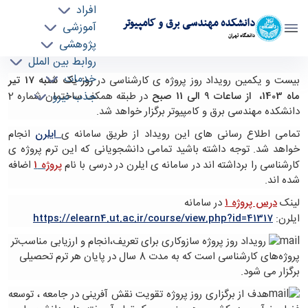
افراد
دانشکده مهندسی برق و کامپیوتر
آموزشی
دانشگاه تهران
پژوهشی
روابط بین الملل
برگزاری بیست و یکمین دوره جشنواره پروژه‌های
خدمات
بیست و یکمین رویداد روز پروژه ی کارشناسی در
روز یک‎‎ شنبه 17 تیر
جذب نیرو
ماه 1403،
از ساعات 9 الی 11 صبح
در طبقه همکف ساختمان شماره 2
کارشناسی "روز پروژه" - ece- دانشکده مهندسی برق
دانشکده مهندسی برق و کامپیوتر برگزار خواهد شد.
و کامپیوتر
تمامی اطلاع رسانی های این رویداد از طریق سامانه ی
ایلرن
انجام
خواهد شد. توجه داشته باشید تمامی دانشجویانی که این ترم پروژه ی
کارشناسی را برداشته اند در سامانه ی ایلرن در درسی با نام
پروژه 1
اضافه
شده اند.
لینک
درس پروژه 1
در سامانه
ایلرن:
https://elearn4.ut.ac.ir/course/view.php?id=41317
رویداد روز پروژه ‌سازوکاری برای تعریف،انجام و ارزیابی مناسب‌تر
پروژه‌های کارشناسی است که به مدت 8 سال در پایان هر ترم تحصیلی
برگزار می شود.
هدف از برگزاری روز پروژه تقویت نقش آفرینی در جامعه ، توسعه