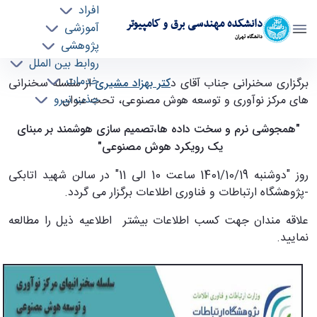
افراد
دانشکده مهندسی برق و کامپیوتر
آموزشی
دانشگاه تهران
پژوهشی
روابط بین الملل
برگزاری سخنرانی جناب آقای دکتر بهزاد مشیری -
خدمات
برگزاری سخنرانی جناب آقای د
کتر بهزاد مشیری
از سلسله سخنرانی
جذب نیرو
ece- دانشکده مهندسی برق و کامپیوتر
های مرکز نوآوری و توسعه هوش مصنوعی، تحت عنوان
"همجوشی نرم و سخت داده ها،تصمیم سازی هوشمند بر مبنای
یک رویکرد هوش مصنوعی"
روز "دوشنبه 1401/10/19 ساعت 10 الی 11" در سالن شهید اتابکی
-پژوهشگاه ارتباطات و فناوری اطلاعات برگزار می گردد.
علاقه مندان جهت کسب اطلاعات بیشتر اطلاعیه ذیل را مطالعه
نمایید.