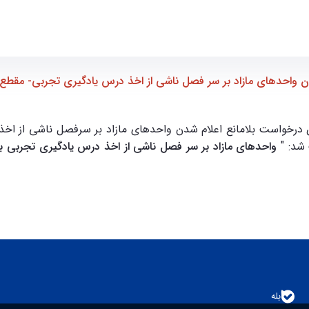
بی- مقطع کارشناسی - ece- دانشکده مهندسی برق و کامپیوتر
دن واحدهای مازاد بر سر فصل ناشی از اخذ درس یادگیری تجربی- مقطع
 دانشگاه در خصوص درخواست بلامانع اعلام شدن واحدهای مازاد بر سرفصل ناش
بله