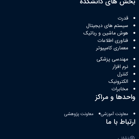
بخش های دانشکده
قدرت
سیستم های دیجیتال
هوش ماشین و رباتیک
فناوری اطلاعات
معماری کامپیوتر
مهندسی پزشکی
نرم افزار
کنترل
الکترونیک
مخابرات
واحدها و مراکز
معاونت آموزشی
معاونت پژوهشی
ارتباط با ما
نشانی