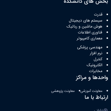
بخش های دانشکده
قدرت
سیستم های دیجیتال
هوش ماشین و رباتیک
فناوری اطلاعات
معماری کامپیوتر
مهندسی پزشکی
نرم افزار
کنترل
الکترونیک
مخابرات
واحدها و مراکز
معاونت آموزشی
معاونت پژوهشی
ارتباط با ما
نشانی