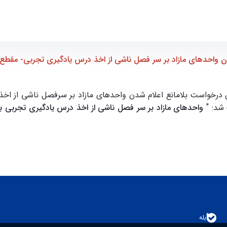
بی- مقطع کارشناسی - ece- دانشکده مهندسی برق و کامپیوتر
دن واحدهای مازاد بر سر فصل ناشی از اخذ درس یادگیری تجربی- مقطع
 دانشگاه در خصوص درخواست بلامانع اعلام شدن واحدهای مازاد بر سرفصل ناش
بله