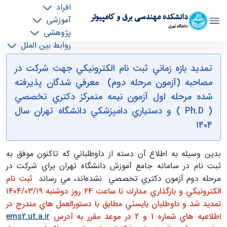
افراد
دانشکده مهندسی برق و کامپیوتر
آموزشی
دانشگاه تهران
پژوهشی
روابط بین الملل
تمديد بازه زمانی ثبت نام الكترونيكی جهت شركت
خدمات
تمديد بازه زماني ثبت نام الكترونيكي جهت شركت در
جذب نیرو
در مصاحبه (آزمون مرحله دوم) معرفی شدگان
مصاحبه (آزمون مرحله دوم) معرفي شدگان پذيرفته
پذيرفته شده مرحله اول آزمون نيمه متمركز دكتری
شده مرحله اول آزمون نيمه متمركز دكتري تخصصي
تخصصی ( Ph.D ) دانشگاه تهران سال ۱۴۰۴ -
( Ph.D ) و دستياري دامپزشكي دانشگاه تهران سال
ece- دانشکده مهندسی برق و کامپیوتر
۱۴۰۴
بدين وسيله به اطلاع آن دسته از داوطلباني كه تاكنون موفق به
ثبت نام در سامانه جامع آموزش دانشگاه تهران براي شركت در
مرحله دوم آزمون دكتري تخصصي نشده‌اند، مي رساند
ثبت نام
الكترونيكي و بارگذاري مدارك تا ساعت ۲۴ روز دوشنبه ۱۹/‏۰۳/‏۱۴۰۴
تمديد شد و داوطلبان بايستي مطابق با دستورالعمل هاي مندرج در
اطلاعيه هاي شماره 1 و 2 در موعد مقرر به آدرس
ems2.ut.a.ir