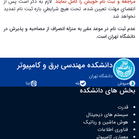
مراجعه و ثبت نام خويش را كامل نمايند
. لازم به ذكر است پس از
انقضاي مهلت تعيين شده، تحت هيچ شرايطي بازه ثبت نام تمديد
نخواهد شد.
عدم ثبت نام در موعد مقرر به منزله انصراف از مصاحبه و پذيرش در
دانشگاه تهران است.
دانشکده مهندسی برق و کامپیوتر
دانشگاه تهران
سروش
بله
ایتا
بخش های دانشکده
قدرت
سیستم های دیجیتال
هوش ماشین و رباتیک
فناوری اطلاعات
معماری کامپیوتر