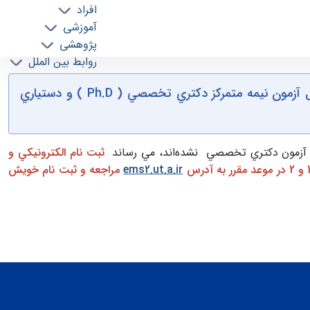
افراد
آموزشی
پژوهشی
روابط بین الملل
ه شده مرحله اول آزمون نيمه متمركز دكتری
خدمات
تمديد بازه زماني ثبت نام الكترونيكي جهت شركت در مصاحبه (آزمون مرحله دوم) معرفي شدگان پذيرفته شده مرحله اول آزمون نيمه متمركز دكتري تخصصي ( Ph.D ) و دستياري
جذب نیرو
وم آزمون دكتري تخصصي نشده‌اند، مي رساند
ثبت نام الكترونيكي و
ems2.ut.a.ir
مراجعه و ثبت نام خويش