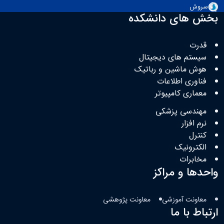
سروش
بخش های دانشکده
قدرت
سیستم های دیجیتال
هوش ماشین و رباتیک
فناوری اطلاعات
معماری کامپیوتر
مهندسی پزشکی
نرم افزار
کنترل
الکترونیک
مخابرات
واحدها و مراکز
معاونت آموزشی
معاونت پژوهشی
ارتباط با ما