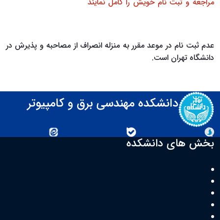
مراجعه و ثبت نام خويش را كامل نمايند
. لازم به ذكر است پس از
انقضاي مهلت تعيين شده، تحت هيچ شرايطي بازه ثبت نام تمديد
نخواهد شد.
عدم ثبت نام در موعد مقرر به منزله انصراف از مصاحبه و پذيرش در
دانشگاه تهران است.
دانشکده مهندسی برق و کامپیوتر
دانشگاه تهران
سروش
بله
ایتا
بخش های دانشکده
قدرت
سیستم های دیجیتال
هوش ماشین و رباتیک
فناوری اطلاعات
معماری کامپیوتر