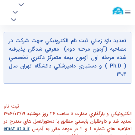
افراد
دانشکده مهندسی برق و کامپیوتر
آموزشی
دانشگاه تهران
پژوهشی
روابط بین الملل
تمديد بازه زمانی ثبت نام الكترونيكی جهت شركت
خدمات
تمديد بازه زماني ثبت نام الكترونيكي جهت شركت در
جذب نیرو
در مصاحبه (آزمون مرحله دوم) معرفی شدگان
مصاحبه (آزمون مرحله دوم) معرفي شدگان پذيرفته
پذيرفته شده مرحله اول آزمون نيمه متمركز دكتری
شده مرحله اول آزمون نيمه متمركز دكتري تخصصي
تخصصی ( Ph.D ) دانشگاه تهران سال ۱۴۰۴ -
( Ph.D ) و دستياري دامپزشكي دانشگاه تهران سال
ece- دانشکده مهندسی برق و کامپیوتر
۱۴۰۴
بدين وسيله به اطلاع آن دسته از داوطلباني كه تاكنون موفق به
ثبت نام در سامانه جامع آموزش دانشگاه تهران براي شركت در
مرحله دوم آزمون دكتري تخصصي نشده‌اند، مي رساند
ثبت نام
الكترونيكي و بارگذاري مدارك تا ساعت ۲۴ روز دوشنبه ۱۹/‏۰۳/‏۱۴۰۴
تمديد شد و داوطلبان بايستي مطابق با دستورالعمل هاي مندرج در
اطلاعيه هاي شماره 1 و 2 در موعد مقرر به آدرس
ems2.ut.a.ir