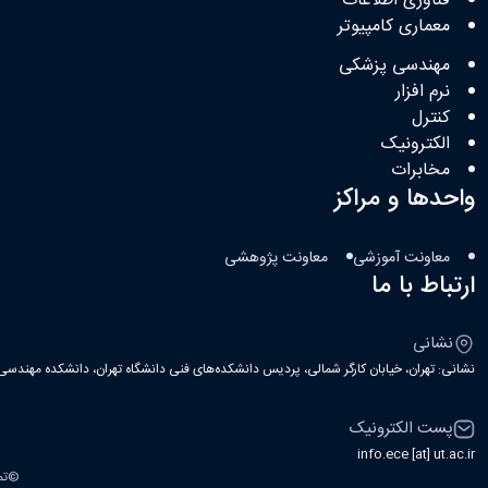
فناوری اطلاعات
معماری کامپیوتر
مهندسی پزشکی
نرم افزار
کنترل
الکترونیک
مخابرات
واحدها و مراکز
معاونت آموزشی
معاونت پژوهشی
ارتباط با ما
نشانی
نشانی: تهران، خیابان کارگر شمالی، پردیس دانشکده‌های فنی دانشگاه تهران، دانشکده مهندسی ب
پست الکترونیک
info.ece [at] ut.ac.ir
©
تم