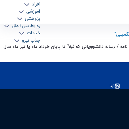
افراد
آموزشی
پژوهشی
روابط بین الملل
خدمات
كميلی"
جذب نیرو
ه / رساله دانشجوياني كه قبلاً" تا پايان خرداد ماه يا تير ماه سال
ایتا