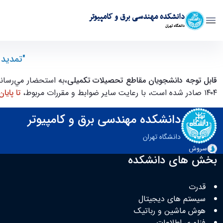
دانشکده مهندسی برق و کامپیوتر
دانشگاه تهران
تمديد مهلت برگزاری جلسه دفاع از رساله/پايان نامه-مقاطع تحصيلات تكميلی
"تمديد 
قابل توجه دانشجویان مقاطع تحصیلات تکمیلی،
به استحضار مي‌رساند 
۱۴۰۴ صادر شده است، با رعايت ساير ضوابط و مقررات مربوط،
تا پايان شه
دانشکده مهندسی برق و کامپیوتر
دانشگاه تهران
سروش
بخش های دانشکده
قدرت
سیستم های دیجیتال
هوش ماشین و رباتیک