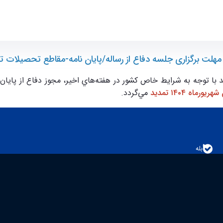
 - ece- دانشکده مهندسی برق و کامپیوتر
مهلت برگزاری جلسه دفاع از رساله/پايان نامه-مقاطع تحصيلات ت
با توجه به شرايط خاص كشور در هفته‌هاي اخير، مجوز دفاع از پايان نام
ريورماه ۱۴۰۴ تمديد
مي‌گردد.
بله