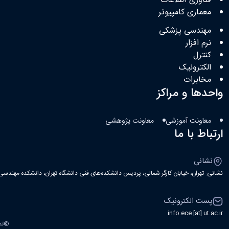
فناوری اطلاعات
معماری کامپیوتر
مهندسی پزشکی
نرم افزار
کنترل
الکترونیک
مخابرات
واحدها و مراکز
معاونت آموزشی
معاونت پژوهشی
ارتباط با ما
نشانی
نشانی: تهران، خیابان کارگر شمالی، پردیس دانشکده‌های فنی دانشگاه تهران، دانشکده مهندسی ب
پست الکترونیک
info.ece [at] ut.ac.ir
©
تم