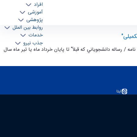
افراد
آموزشی
پژوهشی
روابط بین الملل
خدمات
كميلی"
جذب نیرو
ه / رساله دانشجوياني كه قبلاً" تا پايان خرداد ماه يا تير ماه سال
ایتا