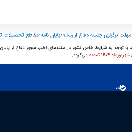
 - ece- دانشکده مهندسی برق و کامپیوتر
مهلت برگزاری جلسه دفاع از رساله/پايان نامه-مقاطع تحصيلات ت
با توجه به شرايط خاص كشور در هفته‌هاي اخير، مجوز دفاع از پايان نام
ريورماه ۱۴۰۴ تمديد
مي‌گردد.
بله