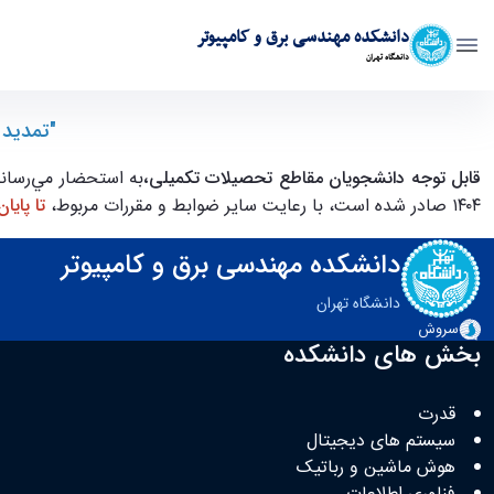
دانشکده مهندسی برق و کامپیوتر
دانشگاه تهران
تمديد مهلت برگزاری جلسه دفاع از رساله/پايان نامه-مقاطع تحصيلات تكميلی
"تمديد 
قابل توجه دانشجویان مقاطع تحصیلات تکمیلی،
به استحضار مي‌رساند 
۱۴۰۴ صادر شده است، با رعايت ساير ضوابط و مقررات مربوط،
تا پايان شه
دانشکده مهندسی برق و کامپیوتر
دانشگاه تهران
سروش
بخش های دانشکده
قدرت
سیستم های دیجیتال
هوش ماشین و رباتیک