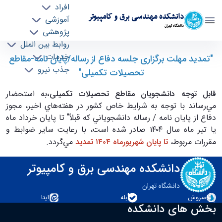
افراد
دانشکده مهندسی برق و کامپیوتر
آموزشی
دانشگاه تهران
پژوهشی
روابط بین الملل
تمديد مهلت برگزاری جلسه دفاع از رساله/پايان
خدمات
"تمديد مهلت برگزاری جلسه دفاع از رساله/پايان نامه-مقاطع
جذب نیرو
نامه-مقاطع تحصيلات تكميلی - ece- دانشکده
تحصيلات تكميلی"
مهندسی برق و کامپیوتر
قابل توجه دانشجویان مقاطع تحصیلات تکمیلی،
به استحضار
مي‌رساند با توجه به شرايط خاص كشور در هفته‌هاي اخير، مجوز
دفاع از پايان نامه / رساله دانشجوياني كه قبلاً" تا پايان خرداد ماه
يا تير ماه سال ۱۴۰۴ صادر شده است، با رعايت ساير ضوابط و
مقررات مربوط،
تا پايان شهريورماه ۱۴۰۴ تمديد
مي‌گردد.
دانشکده مهندسی برق و کامپیوتر
دانشگاه تهران
سروش
بله
ایتا
بخش های دانشکده