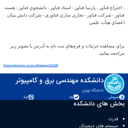
- اختراع فناور - پارسا فناور - استاد فناور - دانشجوي فناور - هسته
فناور - شركت فناور - تجاري سازي فناوري - شركت دانش بنيان
اعضاي هيأت علمي
براي مشاهده جزئيات و فرم‌هاي ثبت نام به آدرس يا تصوير زير
مراجعه نمائيد.
https://pinotec.ut.ac.ir/fa/page/11239
دانشکده مهندسی برق و کامپیوتر
دانشگاه تهران
سروش
بله
ایتا
بخش های دانشکده
قدرت
سیستم های دیجیتال