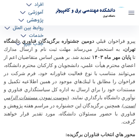
افراد
دانشکده مهندسی برق و کامپیوتر
آموزشی
دانشگاه تهران
پژوهشی
روابط بین الملل
تمديد مهلت ثبت نام و ارسال مدارك دومين
خدمات
پيرو فراخوان قبلي
دومين جشنواره برگزيدگان فناوري دانشگاه
جذب نیرو
جشنواره برگزيدگان فناور دانشگاه - ece- دانشکده
تهران،
به استحضار مي‌رساند مهلت ثبت نام و ارسال مدارك
مهندسی برق و کامپیوتر
تا
پايان مهر ماه
۱۴۰۳
تمديد شد.
بر همين اساس متقاضيان اعم از
اعضاي محترم هيأت علمي، دانشجويان و كاركنان محترم دانشگاه،
مي‌توانند متناسب با نوع فعاليت فناورانه خود، فرم شركت در
فراخوان را مطابق با
لينك‌هاي موجود در همين اطلاعيه تكميل و
مستندات خود را براي ارسال به اداره كل سياستگذاري فناوري و
نوآوري دانشگاه بارگذاري نمايند. (
پيوست نمودن مستندات الزامي
است.
). همچنين
برگزيدگان اين جشنواره در مراسم هفته پژوهش و
فناوري با حضور مسئولان دانشگاه، مورد تقدير قرار خواهند
گرفت.
محور هاي انتخاب فناوران برگزيده: