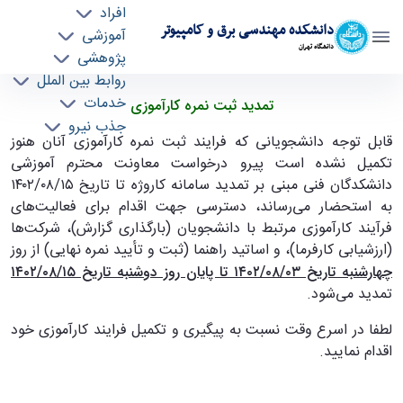
افراد
دانشکده مهندسی برق و کامپیوتر
آموزشی
دانشگاه تهران
پژوهشی
روابط بین الملل
تمدید ثبت نمره کارآموزی - ece- دانشکده
خدمات
تمدید ثبت نمره کارآموزی
جذب نیرو
مهندسی برق و کامپیوتر
قابل توجه دانشجویانی که فرایند ثبت نمره کارآموزی آنان هنوز
تکمیل نشده است پیرو درخواست معاونت محترم آموزشی
دانشکدگان فنی مبنی بر تمدید سامانه کاروژه تا تاریخ ۱۵/‏۰۸/‏۱۴۰۲
به استحضار می‌رساند، دسترسی جهت اقدام برای فعالیت‌های
فرآیند کارآموزی مرتبط با دانشجویان (بارگذاری گزارش)، شرکت‌ها
(ارزشیابی کارفرما)، و اساتید راهنما (ثبت و تأیید نمره نهایی) از روز
چهارشنبه تاریخ ۰۳/‏۰۸/‏۱۴۰۲ تا پایان روز دوشنبه تاریخ ۱۵/‏۰۸/‏۱۴۰۲
تمدید می‌شود
.
لطفا در اسرع وقت نسبت به پیگیری و تکمیل فرایند کارآموزی خود
اقدام نمایید
.