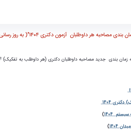
وتر
دی مصاحبه هر داوطلبان آزمون دکتری 1404"( به روز رسانی 28 تیر)
کتری 1404
ستم 1404
)
ن 1404
)