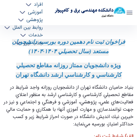
افراد
دانشکده مهندسی برق و کامپیوتر
آموزشی
دانشگاه تهران
پژوهشی
روابط بین الملل
دهمين دوره ثبت نام بورسيه دانشجويان مستعد
خدمات
فراخوان ثبت نام دهمين دوره بورسيه دانشجويان
جذب نیرو
دانشگاه تهران - ece- دانشکده مهندسی برق و
کامپیوتر
مستعد (سال تحصيلي
۱۴۰۴-۱۴۰۳)
ويژه دانشجويان ممتاز روزانه مقاطع تحصيلي
كارشناسي و كارشناسي ارشد دانشگاه تهران
بنياد حاميان دانشگاه تهران از دانشجويان روزانه واجد شرايط در
مقاطع تحصيلي كارشناسي و كارشناسي ارشد به منظور اعتلاي
فعاليت‌هاي علمي، پژوهشي، آموزشي و فرهنگي و اجتماعي و نيز در
جهت توانمندسازي و مهارت آموزي آنها؛ با همكاري و حمايت مالي
خيرين نيك انديش دانشگاه در صورت احراز شرايط زير و كسب
حداكثر امتياز، بورسيه مي‌نمايد:
الف) شرايط ثبت نام: