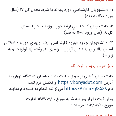
۱- دانشجويان كارشناسي دوره روزانه با شرط معدل كل ۱۷ (سال
ورود ۱۴۰۰ به بعد)
۲- دانشجويان كارشناسي ارشد دوره روزانه با شرط معدل
كل ۱۸ (سال ورود ۱۴۰۲ به بعد)
۳- دانشجويان جديد الورود كارشناسي ارشد ورودي مهر ماه ۱۴۰۳ بر
اساس بالاترين رتبه‌هاي آزمون سراسري هر رشته (با اولويت رتبه
زير ۱۰)
ب) آدرس و زمان ثبت نام:
دانشجويان گرامي از طريق سايت بنياد حاميان دانشگاه تهران به
آدرس
https://bonyadut.com
و تكميل فرم ثبت
نام
https://B2n.ir/g16568
مي‌توانند اقدام به ثبت نام نمايند.
زمان ثبت نام از روز سه شنبه مورخ ۱۰/‏۰۷/‏۱۴۰۳ لغايت
مورخ ۲۰/‏۰۷/‏۱۴۰۳ مي‌باشد.
ج) مبلغ بورسيه: