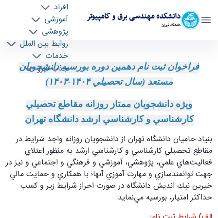
افراد
دانشکده مهندسی برق و کامپیوتر
آموزشی
دانشگاه تهران
پژوهشی
روابط بین الملل
دهمين دوره ثبت نام بورسيه دانشجويان مستعد
خدمات
فراخوان ثبت نام دهمين دوره بورسيه دانشجويان
جذب نیرو
دانشگاه تهران - ece- دانشکده مهندسی برق و
کامپیوتر
مستعد (سال تحصيلي
۱۴۰۴-۱۴۰۳)
ويژه دانشجويان ممتاز روزانه مقاطع تحصيلي
كارشناسي و كارشناسي ارشد دانشگاه تهران
بنياد حاميان دانشگاه تهران از دانشجويان روزانه واجد شرايط در
مقاطع تحصيلي كارشناسي و كارشناسي ارشد به منظور اعتلاي
فعاليت‌هاي علمي، پژوهشي، آموزشي و فرهنگي و اجتماعي و نيز در
جهت توانمندسازي و مهارت آموزي آنها؛ با همكاري و حمايت مالي
خيرين نيك انديش دانشگاه در صورت احراز شرايط زير و كسب
حداكثر امتياز، بورسيه مي‌نمايد:
الف) شرايط ثبت نام: