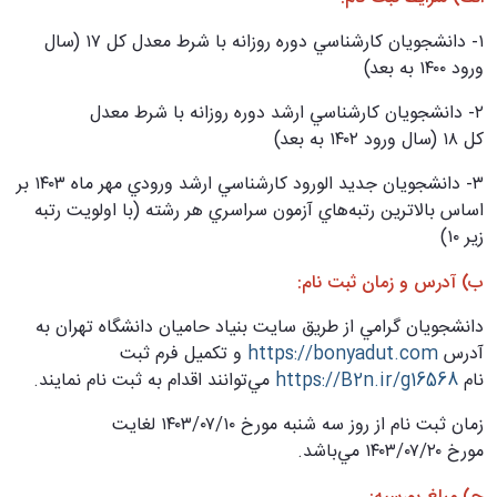
۱- دانشجويان كارشناسي دوره روزانه با شرط معدل كل ۱۷ (سال
ورود ۱۴۰۰ به بعد)
۲- دانشجويان كارشناسي ارشد دوره روزانه با شرط معدل
كل ۱۸ (سال ورود ۱۴۰۲ به بعد)
۳- دانشجويان جديد الورود كارشناسي ارشد ورودي مهر ماه ۱۴۰۳ بر
اساس بالاترين رتبه‌هاي آزمون سراسري هر رشته (با اولويت رتبه
زير ۱۰)
ب) آدرس و زمان ثبت نام:
دانشجويان گرامي از طريق سايت بنياد حاميان دانشگاه تهران به
آدرس
https://bonyadut.com
و تكميل فرم ثبت
نام
https://B2n.ir/g16568
مي‌توانند اقدام به ثبت نام نمايند.
زمان ثبت نام از روز سه شنبه مورخ ۱۰/‏۰۷/‏۱۴۰۳ لغايت
مورخ ۲۰/‏۰۷/‏۱۴۰۳ مي‌باشد.
ج) مبلغ بورسيه: