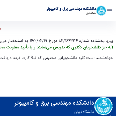
دانشکده مهندسی برق و کامپیوتر
دانشگاه تهران
ساماندهی تردد خودرو در پردیس شماره 2 دانشکدگان فنّی: مرحله دوّم - ece- دانشکده مهندسی برق و کامپیوتر
"س
پیرو بخشنامه شماره ۱۶۴۳۳۴/‏۸۲ مورخ ۱۹/‏۰۶/‏۱۴۰۲ به استحضار می‌رساند که در مرحله دوّم طرح ساماندهی تردد و پارک خودروها در پردیس شماره ۲، از ابتدای مهرماه سال جاری، ورود خودروی دانشجویان
(به
جز
دانشجویان دکتری که تدریس می‌نمایند و
‏با
تأیید
معاونت محت
خواهشمند است کلیه دانشجویانی محترمی که قبلاً کارت تردد دریافت نمو
دانشکده مهندسی برق و کامپیوتر
دانشگاه تهران