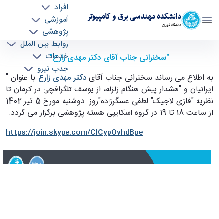
افراد
دانشکده مهندسی برق و کامپیوتر
آموزشی
دانشگاه تهران
پژوهشی
روابط بین الملل
سخنرانی جناب آقای دکتر مهدی زارع: ایرانیان و
خدمات
"سخنرانی جناب آقای دکتر مهدی زارع"
جذب نیرو
"هشدار پیش هنگام زلزله" - ece- دانشکده
به اطلاع می رساند سخنرانی جناب آقای
دکتر مهدی زارع
با عنوان "
مهندسی برق و کامپیوتر
ایرانیان و "هشدار پیش هنگام زلزله، از یوسف تلگرافچی در کرمان تا
نظریه "فازی لاجیک" لطفی عسگرزاده
"
روز دوشنبه مورخ 5 تیر 1402
از ساعت 18 تا 19 در گروه اسکایپی هسته پژوهشی برگزار می گردد.
https://join.skype.com/CICypOvhdBpe