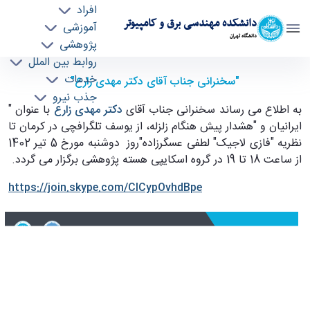
افراد
دانشکده مهندسی برق و کامپیوتر
آموزشی
دانشگاه تهران
پژوهشی
روابط بین الملل
سخنرانی جناب آقای دکتر مهدی زارع: ایرانیان و
خدمات
"سخنرانی جناب آقای دکتر مهدی زارع"
جذب نیرو
"هشدار پیش هنگام زلزله" - ece- دانشکده
به اطلاع می رساند سخنرانی جناب آقای
دکتر مهدی زارع
با عنوان "
مهندسی برق و کامپیوتر
ایرانیان و "هشدار پیش هنگام زلزله، از یوسف تلگرافچی در کرمان تا
نظریه "فازی لاجیک" لطفی عسگرزاده
"
روز دوشنبه مورخ 5 تیر 1402
از ساعت 18 تا 19 در گروه اسکایپی هسته پژوهشی برگزار می گردد.
https://join.skype.com/CICypOvhdBpe