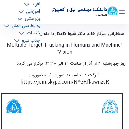
افراد
دانشکده مهندسی برق و کامپیوتر
آموزشی
دانشگاه تهران
پژوهشی
روابط بین الملل
سخنرانی سرکار خانم دکتر شیوا کامکار - ece-
خدمات
سخنرانی سرکار خانم دکتر شیوا کامکار با عنوان:
جذب نیرو
دانشکده مهندسی برق و کامپیوتر
"Multiple Target Tracking in Humans and Machine
Vision"
روز چهارشنبه 3ام آذر از ساعت 12 الی 13:30 برگزار می گردد.
شرکت در جلسه به صورت غیرحضوری :
https://join.skype.com/N7GRfkuwnzsR