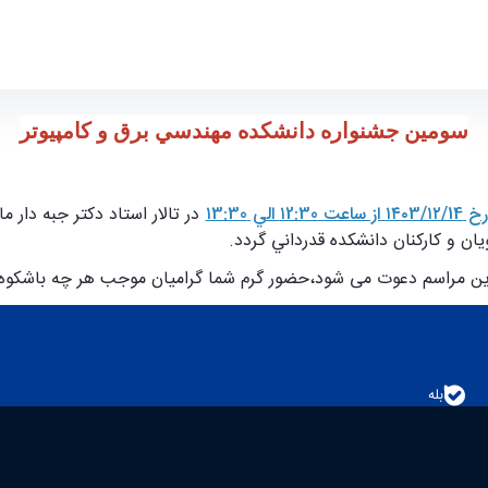
ر
سومين جشنواره دانشكده مهندسي برق و كامپيوتر
۱2:3 الي
۱3:30
در تالار استاد دكتر جبه دار م
ان و كاركنان دانشكده قدرداني گردد.
این مراسم دعوت می شود،حضور گرم شما گراميان موجب هر چه باشكوه ت
بله