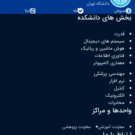
دانشگاه تهران
سروش
بله
ایتا
بخش های دانشکده
قدرت
سیستم های دیجیتال
هوش ماشین و رباتیک
فناوری اطلاعات
معماری کامپیوتر
مهندسی پزشکی
نرم افزار
کنترل
الکترونیک
مخابرات
واحدها و مراکز
معاونت آموزشی
معاونت پژوهشی
ارتباط با ما