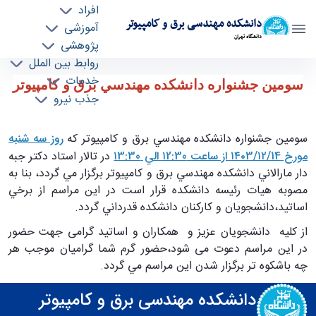
افراد
دانشکده مهندسی برق و کامپیوتر
آموزشی
دانشگاه تهران
پژوهشی
روابط بین الملل
سومين جشنواره دانشكده مهندسي برق و كامپيوتر
خدمات
سومين جشنواره دانشكده مهندسي برق و كامپيوتر
جذب نیرو
- ece- دانشکده مهندسی برق و کامپیوتر
سومين جشنواره دانشكده مهندسي برق و كامپيوتر كه
روز سه شنبه
مورخ ۱۴۰3/۱۲/14 از ساعت ۱2:30 الي
۱3:30
در تالار استاد دكتر جبه
دار مارالاني دانشكده مهندسي برق و كامپيوتر برگزار مي گردد، بنا به
مصوبه هيات رئيسه دانشكده قرار است در اين مراسم از برخي
اساتيد،دانشجويان و كاركنان دانشكده قدرداني گردد.
از کلیه دانشجویان عزیز و همکاران و اساتید گرامی جهت حضور
در این مراسم دعوت می شود،حضور گرم شما گراميان موجب هر
چه باشكوه تر برگزار شدن اين مراسم مي گردد.
دانشکده مهندسی برق و کامپیوتر