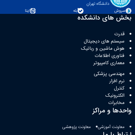
دانشگاه تهران
سروش
بله
ایتا
بخش های دانشکده
قدرت
سیستم های دیجیتال
هوش ماشین و رباتیک
فناوری اطلاعات
معماری کامپیوتر
مهندسی پزشکی
نرم افزار
کنترل
الکترونیک
مخابرات
واحدها و مراکز
معاونت آموزشی
معاونت پژوهشی
ارتباط با ما