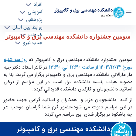
افراد
دانشکده مهندسی برق و کامپیوتر
آموزشی
دانشگاه تهران
پژوهشی
روابط بین الملل
سومين جشنواره دانشكده مهندسي برق و كامپيوتر
خدمات
سومين جشنواره دانشكده مهندسي برق و كامپيوتر
جذب نیرو
- ece- دانشکده مهندسی برق و کامپیوتر
سومين جشنواره دانشكده مهندسي برق و كامپيوتر كه
روز سه شنبه
مورخ ۱۴۰3/۱۲/14 از ساعت ۱2:30 الي
۱3:30
در تالار استاد دكتر جبه
دار مارالاني دانشكده مهندسي برق و كامپيوتر برگزار مي گردد، بنا به
مصوبه هيات رئيسه دانشكده قرار است در اين مراسم از برخي
اساتيد،دانشجويان و كاركنان دانشكده قدرداني گردد.
از کلیه دانشجویان عزیز و همکاران و اساتید گرامی جهت حضور
در این مراسم دعوت می شود،حضور گرم شما گراميان موجب هر
چه باشكوه تر برگزار شدن اين مراسم مي گردد.
دانشکده مهندسی برق و کامپیوتر