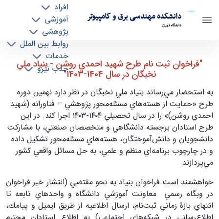
افراد
دانشکده مهندسی برق و کامپیوتر
آموزشی
دانشگاه تهران
پژوهشی
روابط بین الملل
فراخوان ثبت نام طرح شهيد احمدي روشن - بنياد
خدمات
"فراخوان ثبت نام طرح شهيد احمدي روشن - بنياد ملي
جذب نیرو
ملي نخبگان در سال 1404-1403 - ece- دانشکده
نخبگان در سال 1404-1403"
مهندسی برق و کامپیوتر
به استحضار مي‌رساند بنياد ملي نخبگان در نظر دارد نهمين دوره
طرح «حمايت از هسته‌هاي مسئله‌محور پژوهشي – فناورانه (شهيد
احمدي روشن)» را در سال تحصيلي ۱۴۰۴-۱۴۰۳ اجرا كند. در اين
طرح استادان برجسته دانشگاهي و متخصصان صنعتي، با مشاركت
دانشجويان و دانش‌آموختگان، هسته‌هاي مسئله‌محور تشكيل داده
و در چارچوب برنامه‌اي منظم و علمي، به حل مسائل واقعي كشور
مي‌پردازند.
خواهشمند است فراخوان بنياد به نحو مقتضي (انتشار خبر فراخوان
در وبگاه رسمي ‏ معاونت آموزشي دانشگاه و واحدهاي تابعه تا
انتهاي بازۀ زماني ثبت‌نام، ارسال اطلاعيه از طريق ايميل و پيامك،
اطلاع‌رساني در شبكه‌هاي اجتماعي) به اطلاع استادان محترم