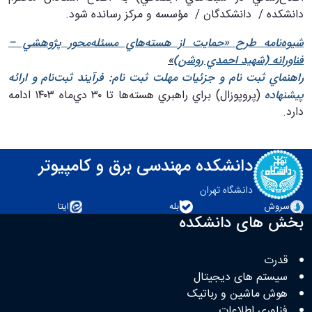
دانشكده / ‏ دانشكدگان / ‏ مؤسسه و‏ مركز رسانده شود.
شيوه‌نامه طرح «حمايت از هسته‌هاي مسئله‌محور پژوهشي –
فناورانه (شهيد احمدي روشن)
»
راهنماي ثبت نام و جزئيات مهلت ثبت نام: فرآيند ثبت‌نام و ارائه
پيشنهاده
(پروپوزال) براي راهبري هسته‌ها تا ۳۰ دي‌ماه ۱۴۰۳ ادامه
دارد.
دانشکده مهندسی برق و کامپیوتر
دانشگاه تهران
سروش
بله
ایتا
بخش های دانشکده
قدرت
سیستم های دیجیتال
هوش ماشین و رباتیک
فناوری اطلاعات