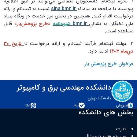
۱. نحوه ثبت‌نام: دانشجويان متقاضي مي‌توانند بر طبق اطلاعيه
پيوست، با مراجعه به سامانه
sina.bmn.ir
نسبت به ثبت‌نام و ارائه
درخواست اقدام كنند. همچنين در بخش ميز خدمت در وبگاه بنياد
ملي نخبگان به نشاني
bmn.ir
شيوه‌نامه
«طرح پژوهش‌يار»
قابل
مشاهده است.
۲. مهلت ثبت‌نام: فرآيند ثبت‌نام و ارائه درخواست تا
تاريخ ۳۰
دي‌ماه ۱۴۰۳
ادامه دارد.
فراخوان طرح پژوهش یار
دانشکده مهندسی برق و کامپیوتر
دانشگاه تهران
سروش
بله
ایتا
بخش های دانشکده
قدرت
سیستم های دیجیتال