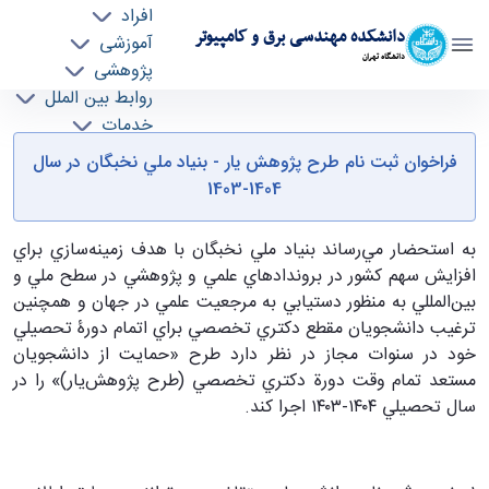
افراد
دانشکده مهندسی برق و کامپیوتر
آموزشی
دانشگاه تهران
پژوهشی
روابط بین الملل
فراخوان ثبت نام طرح پژوهش يار - بنياد ملي
خدمات
جذب نیرو
نخبگان در سال 1404-1403 - ece- دانشکده
فراخوان ثبت نام طرح پژوهش يار - بنياد ملي نخبگان در سال
مهندسی برق و کامپیوتر
1404-1403
به استحضار مي‌رساند بنياد ملي نخبگان با هدف زمينه‌سازي براي
افزايش سهم كشور در بروندادهاي علمي و پژوهشي در سطح ملي و
بين‌المللي به منظور دستيابي به مرجعيت علمي در جهان و همچنين
ترغيب دانشجويان مقطع دكتري تخصصي براي اتمام دورۀ تحصيلي
خود در سنوات مجاز در نظر دارد طرح «حمايت از دانشجويان
مستعد تمام وقت دورة دكتري تخصصي (طرح پژوهش‌يار)» را در
سال تحصيلي ۱۴۰۴-۱۴۰۳ اجرا كند.