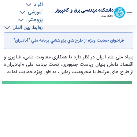
افراد
دانشکده مهندسی برق و کامپیوتر
آموزشی
دانشگاه تهران
پژوهشی
روابط بین الملل
فراخوان حمايت ويژه از طرح‌هاي پژوهشي برنامه
خدمات
فراخوان حمايت ويژه از طرح‌هاي پژوهشي برنامه ملي "آباديران"
جذب نیرو
ملي "آباديران" - ece- دانشکده مهندسی برق و
کامپیوتر
بنیاد ملی علم ایران در نظر دارد با همکاری معاونت علمی، فناوری و
اقتصاد دانش بنیان ریاست جمهوری، تحت برنامه ملی »آبادیران«
از طرح های مرتبط با محرومیت زدایی، به طور ویژه حمایت نماید.