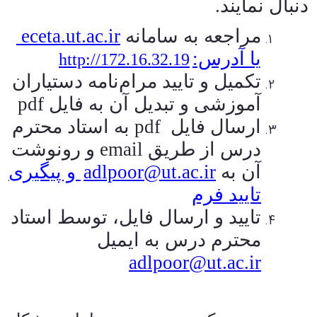
دنبال نمایند.
مراجعه به سامانه
eceta.ut.ac.ir
یا آدرس:
http://172.16.32.19
تکمیل و تایید مرام‌نامه دستیاران
آموزشی و تبدیل آن به فایل
pdf
ارسال فایل
pdf
به استاد محترم
درس از طریق
email
و رونوشت
آن به
adlpoor@ut.ac.ir
و پیگیری
تایید فرم
تایید و ارسال فایل، توسط استاد
محترم درس به ایمیل
adlpoor@ut.ac.ir