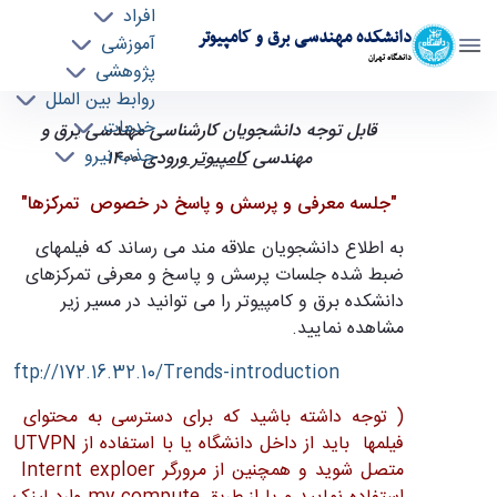
افراد
دانشکده مهندسی برق و کامپیوتر
آموزشی
دانشگاه تهران
پژوهشی
روابط بین الملل
فیلمهای معرفی تمرکزهای دانشکده مهندسی برق و
خدمات
قابل توجه دانشجویان کارشناسی مهندسی
برق
و
جذب نیرو
کامپیوتر - ece- دانشکده مهندسی برق و کامپیوتر
مهندسی
کامپیوتر
ورودی 1400
"جلسه معرفی و پرسش و پاسخ در خصوص تمرکزها"
به اطلاع دانشجویان علاقه مند می رساند که فیلمهای
ضبط شده جلسات پرسش و پاسخ و معرفی تمرکزهای
دانشکده برق و کامپیوتر را می توانید در مسیر زیر
مشاهده نمایید.
ftp://172.16.32.10/Trends-introduction
( توجه داشته باشید که برای دسترسی به محتوای
فیلمها باید از داخل دانشگاه یا با استفاده از UTVPN
متصل شوید و همچنین از مرورگر Internt exploer