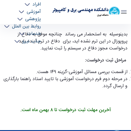
افراد
دانشکده مهندسی برق و کامپیوتر
آموزشی
دانشگاه تهران
پژوهشی
روابط بین الملل
قابل توجه دانشجویان دکتری ورودی ۹۸ و ۹۹ -
خدمات
بدینوسیله به استحضار می رساند چنانچه موفق به دفاع از
جذب نیرو
ece- دانشکده مهندسی برق و کامپیوتر
پروپوزال در این ترم نشده اید، برای دفاع در ترم آینده باید
درخواست مجوز دفاع در سیستم را ثبت نمایید.
مراحل ثبت درخواست:
از قسمت بررسی مسائل آموزشی-گزینه ۱۴۹ هست.
در مرحله دوم فرم درخواست آموزشی با تایید استاد راهنما بارگذاری
و ارسال گردد.
آخرین مهلت ثبت درخواست تا ۸ بهمن ماه است
.