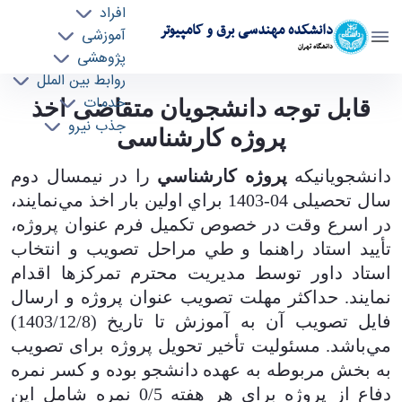
افراد
دانشکده مهندسی برق و کامپیوتر
آموزشی
دانشگاه تهران
پژوهشی
روابط بین الملل
قابل توجه دانشجویان متقاضی اخذ پروژه
خدمات
قابل توجه دانشجویان متقاضی اخذ
جذب نیرو
کارشناسی - ece- دانشکده مهندسی برق و کامپیوتر
پروژه کارشناسی
دانشجويانيكه
پروژه كارشناسي
را در نيمسال دوم
سال تحصیلی 04-1403 براي اولين بار اخذ مي‌نمايند،
در اسرع وقت در خصوص تكميل فرم عنوان پروژه،
تأييد استاد راهنما و طي مراحل تصويب و انتخاب
استاد داور توسط مديريت محترم تمرکزها اقدام
نمايند. حداكثر مهلت تصويب عنوان پروژه و ارسال
فایل تصويب آن به آموزش تا تاریخ (1403/12/8)
مي‌باشد.
مسئولیت تأخیر تحویل پروژه برای تصویب
به بخش مربوطه به عهده دانشجو بوده و کسر نمره
دفاع از پروژه برای هر هفته 0/5 نمره شامل این