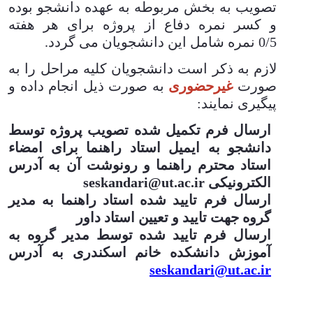
مي‌باشد.
مسئولیت تأخیر تحویل پروژه برای
تصویب به بخش مربوطه به عهده دانشجو بوده
و کسر نمره دفاع از پروژه برای هر هفته
0/5 نمره شامل این دانشجویان می گردد
.
لازم به ذکر است دانشجویان کلیه مراحل را به
صورت
غیرحضوری
به صورت ذیل انجام داده و
پیگیری نمایند:
ارسال فرم تکمیل شده تصویب پروژه توسط
دانشجو به ایمیل استاد راهنما برای امضاء
استاد محترم راهنما و رونوشت آن به آدرس
الکترونیکی
seskandari@ut.ac.ir
ارسال فرم تایید شده استاد راهنما به مدیر
گروه جهت تایید و تعیین استاد داور
ارسال فرم تایید شده توسط مدیر گروه به
آموزش دانشکده خانم اسکندری به آدرس
seskandari@ut.ac.ir