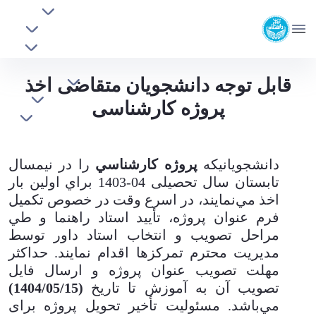
افراد
دانشکده مهندسی برق و کامپیوتر
آموزشی
دانشگاه تهران
پژوهشی
روابط بین الملل
قابل توجه دانشجویان متقاضی اخذ پروژه
قابل توجه دانشجویان متقاضی اخذ
خدمات
کارشناسی - ece- دانشکده مهندسی برق و کامپیوتر
پروژه کارشناسی
جذب نیرو
دانشجويانيكه
پروژه كارشناسي
را در نيمسال
تابستان سال تحصیلی 04-1403 براي اولين بار
اخذ مي‌نمايند، در اسرع وقت در خصوص تكميل
فرم عنوان پروژه، تأييد استاد راهنما و طي
مراحل تصويب و انتخاب استاد داور توسط
مديريت محترم تمرکزها اقدام نمايند. حداكثر
مهلت تصويب عنوان پروژه و ارسال فایل
تصويب آن به آموزش تا تاریخ
(1404/05/15)