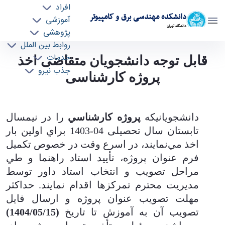
افراد
دانشکده مهندسی برق و کامپیوتر
آموزشی
دانشگاه تهران
پژوهشی
روابط بین الملل
قابل توجه دانشجویان متقاضی اخذ پروژه
خدمات
قابل توجه دانشجویان متقاضی اخذ
جذب نیرو
کارشناسی - ece- دانشکده مهندسی برق و کامپیوتر
پروژه کارشناسی
دانشجويانيكه
پروژه كارشناسي
را در نيمسال
تابستان سال تحصیلی 04-1403 براي اولين بار
اخذ مي‌نمايند، در اسرع وقت در خصوص تكميل
فرم عنوان پروژه، تأييد استاد راهنما و طي
مراحل تصويب و انتخاب استاد داور توسط
مديريت محترم تمرکزها اقدام نمايند. حداكثر
مهلت تصويب عنوان پروژه و ارسال فایل
تصويب آن به آموزش تا تاریخ
(1404/05/15)